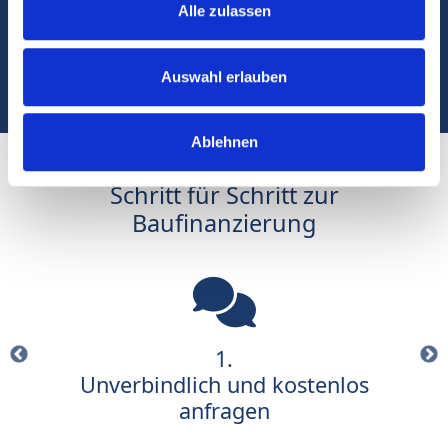
vergangenen Jahren
Alle zulassen
1 Mrd.
Auswahl erlauben
Über 1 Mrd. Euro Finanzierungsvolumen
Ablehnen
Schritt für Schritt zur
Baufinanzierung
1.
Unverbindlich und kostenlos
anfragen