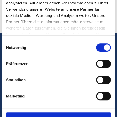
analysieren. Außerdem geben wir Informationen zu Ihrer
Rückrufservice
Verwendung unserer Website an unsere Partner für
soziale Medien, Werbung und Analysen weiter. Unsere
Partner führen diese Informationen möglicherweise mit
weiteren Daten zusammen, die Sie ihnen bereitgestellt
haben oder die sie im Rahmen Ihrer Nutzung der Dienste
gesammelt haben.
Einwilligungsauswahl
5.000
Notwendig
Über 5.000 finanzierte Wohneinheiten in den
Präferenzen
vergangenen Jahren
25 Mio.
Statistiken
Über 25 Mio. Euro ersparte Zinsen in den
vergangenen Jahren
Marketing
200
Über 200 positive Google-Bewertungen in den