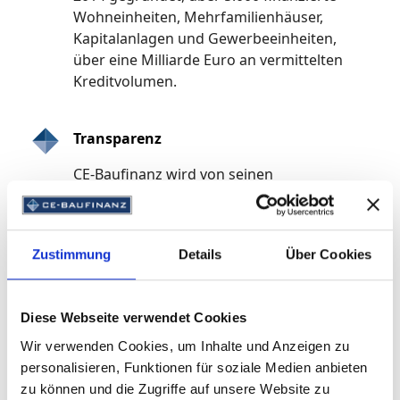
Wohneinheiten, Mehrfamilienhäuser,
Kapitalanlagen und Gewerbeeinheiten,
über eine Milliarde Euro an vermittelten
Kreditvolumen.
Transparenz
CE-Baufinanz wird von seinen
Bankpartnern bezahlt. Diese Provisionen
werden von uns stets offengelegt -
Transparenz und Nachhaltigkeit werden
Zustimmung
Details
Über Cookies
für uns groß geschrieben.
Diese Webseite verwendet Cookies
Kostenlos Baufinanzierung
Wir verwenden Cookies, um Inhalte und Anzeigen zu
personalisieren, Funktionen für soziale Medien anbieten
anfragen
zu können und die Zugriffe auf unsere Website zu