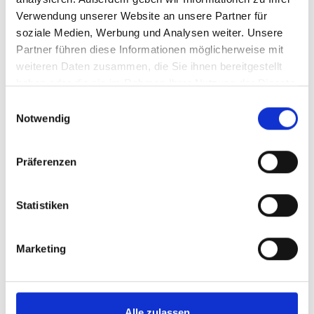
Mein Anliegen:
Verwendung unserer Website an unsere Partner für
soziale Medien, Werbung und Analysen weiter. Unsere
Partner führen diese Informationen möglicherweise mit
weiteren Daten zusammen, die Sie ihnen bereitgestellt
Ja, ich bin damit einverstanden, dass
haben oder die sie im Rahmen Ihrer Nutzung der Dienste
meine hier eingegebenen
gesammelt haben.
Einwilligungsauswahl
personenbezogenen Daten elektronisch
Notwendig
erhoben und gespeichert werden. Meine
Daten dürfen nur zum Zweck der
Beantwortung meiner Anfrage
verwendet werden. Meine Einwilligung
Präferenzen
kann ich jederzeit durch eine Nachricht
an die aus dem Impressum ersichtliche
Adresse widerrufen. Die
Statistiken
Datenschutzerklärung
ist mir
bekannt.
Marketing
Sichere & verschlüsselte
Datenübertragung
Senden
Alle zulassen