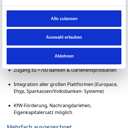
WhatsApp-Kontakt zum persönlichen Berater
Baufinanzierungsrechner &
Alle zulassen
Kapitalanlagerechner
Immobilien-Metasuchmaschine für Kunden ohne
Auswahl erlauben
Objekt
Ablehnen
Produktvielfalt & starke Bankenauswahl
Zugang zu >700 Banken & Darlehensprodukten
Integration aller großen Plattformen (Europace,
Ehyp, Sparkassen/Volksbanken- Systeme)
KfW-Förderung, Nachrangdarlehen,
Eigenkapitalersatz möglich
Mehrfach ausgezeichnet