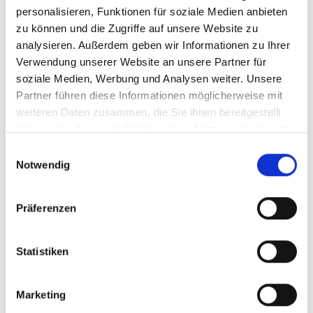
Ausgezeichnet 2026 Prohyp Profesionell Partner
personalisieren, Funktionen für soziale Medien anbieten
zu können und die Zugriffe auf unsere Website zu
Ausgezeichnet 2026 ING-DIBA Exzellente
analysieren. Außerdem geben wir Informationen zu Ihrer
Beratung
Verwendung unserer Website an unsere Partner für
soziale Medien, Werbung und Analysen weiter. Unsere
Geprüft und Ausgezeichnet 2026 Top-
Partner führen diese Informationen möglicherweise mit
Immobiliardarlehensvermittler DGQA
weiteren Daten zusammen, die Sie ihnen bereitgestellt
haben oder die sie im Rahmen Ihrer Nutzung der Dienste
gesammelt haben.
Einwilligungsauswahl
Notwendig
Was CE-Baufinanz auszeichnet
Modernste digitale Beratung
Präferenzen
Terminbuchung online & flexibel
Statistiken
Videoberatung mit interaktiver
Finanzierungsplanung
Marketing