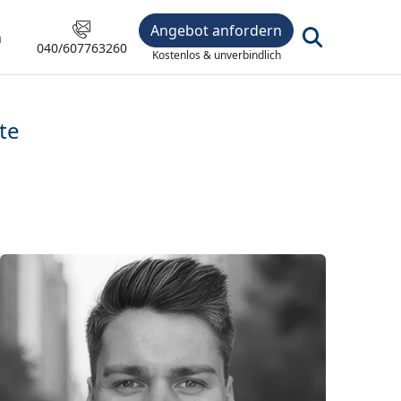
Angebot anfordern
n
040/607763260
Kostenlos & unverbindlich
te