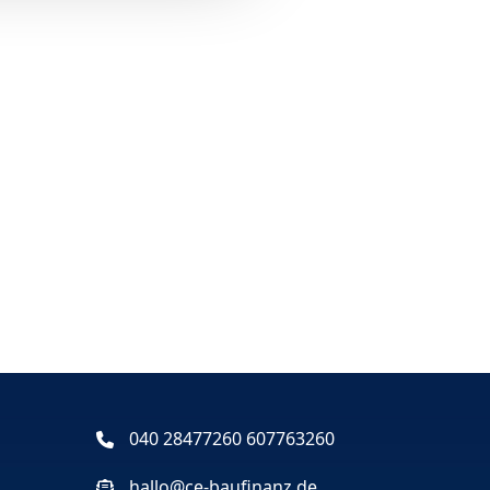
040 28477260 607763260
hallo@ce-baufinanz.de