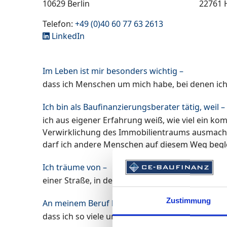
10629 Berlin
22761
Telefon:
+49 (0)40 60 77 63 2613
LinkedIn
Im Leben ist mir besonders wichtig –
dass ich Menschen um mich habe, bei denen ich 
Ich bin als Baufinanzierungsberater tätig, weil –
ich aus eigener Erfahrung weiß, wie viel ein ko
Verwirklichung des Immobilientraums ausmacht.
darf ich andere Menschen auf diesem Weg beglei
Ich träume von –
einer Straße, in der meine Familie und meine F
Zustimmung
An meinem Beruf liebe ich –
dass ich so viele unterschiedliche Menschen tre