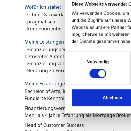
Diese Webseite verwendet 
Wofür ich stehe:
Wir verwenden Cookies, um I
- schnell & zuverlässig in meiner Arbeit
und die Zugriffe auf unsere 
- pragmatisch
Website an unsere Partner fü
- kundenorientiert
möglicherweise mit weiteren
Meine Leistungen
der Dienste gesammelt habe
- Finanzierungsberatung für internationale Kun
Einwilligungsauswahl
befristeter Aufenthaltstitel
Notwendig
- Finanzierung von Bestandsimmobilien und Ne
- Beratung zu Fördermitteln – u. a. für energet
Meine Erfahrungen:
Bachelor of Arts, Insurance Management (TH Kö
Fundierte Kenntnisse in Versicherungs- und Fin
Ablehnen
Finanzierungsvermittlung für Immobilien
Mehr als 4 Jahre Erfahrung als Mortgage Broker
Head of Customer Success