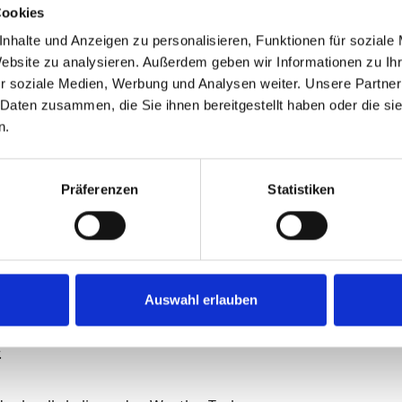
Cookies
nhalte und Anzeigen zu personalisieren, Funktionen für soziale
Website zu analysieren. Außerdem geben wir Informationen zu I
r soziale Medien, Werbung und Analysen weiter. Unsere Partner
 Daten zusammen, die Sie ihnen bereitgestellt haben oder die s
n.
den – inklusive englischsprachiger Betreuung/
Präferenzen
Statistiken
ubauprojekten vom Bauträger.
ische Sanierungen von Bestandsobjekten.
ln)
anzwirtschaft.
Auswahl erlauben
.