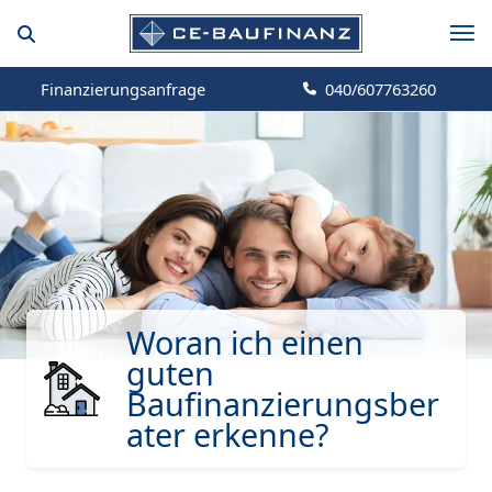
Finanzierungsanfrage
040/607763260
Woran ich einen
guten
Baufinanzierungsber
ater erkenne?