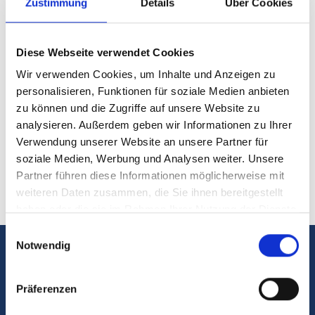
Zustimmung
Details
Über Cookies
vorteilhaft sind.
Diese Webseite verwendet Cookies
Regionale Besonderheiten in
Wir verwenden Cookies, um Inhalte und Anzeigen zu
Schleswig-Holstein
personalisieren, Funktionen für soziale Medien anbieten
Die Immobilienpreise in Schleswig-Holstein sind im
zu können und die Zugriffe auf unsere Website zu
Vergleich zu Großstädten oft günstiger, was auch
analysieren. Außerdem geben wir Informationen zu Ihrer
Baufinanzierungen ohne Eigenkapital attraktiver
Verwendung unserer Website an unsere Partner für
macht. Regionale Banken kennen die
soziale Medien, Werbung und Analysen weiter. Unsere
Marktbedingungen genau und können individuelle
Partner führen diese Informationen möglicherweise mit
Lösungen anbieten.
weiteren Daten zusammen, die Sie ihnen bereitgestellt
haben oder die sie im Rahmen Ihrer Nutzung der Dienste
gesammelt haben.
Einwilligungsauswahl
Notwendig
Brauchen Sie Hilfe bei Ihrer
Baufinanzierung?
Präferenzen