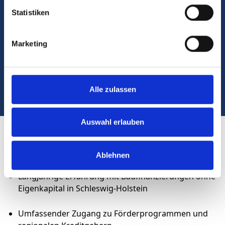
Wir helfen Ihnen!
Statistiken
KONTAKTIEREN SIE UNS
Marketing
040/28477260
Alle zulassen
Auswahl erlauben
Warum CE-Baufinanz Ihr idealer Partner
ist
Ablehnen
Langjährige Erfahrung mit Baufinanzierungen ohne
Eigenkapital in Schleswig-Holstein
Umfassender Zugang zu Förderprogrammen und