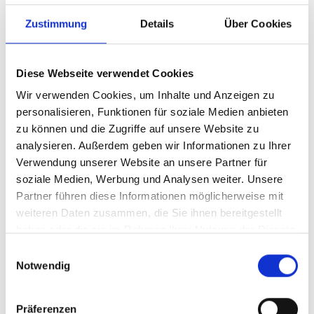
Schleswig-Holstein
Zustimmung
Details
Über Cookies
Ob an der Küste, im Binnenland oder in der
Metropolregion Hamburg – Selbstständige in
Schleswig-Holstein finden bei uns
Diese Webseite verwendet Cookies
Finanzierungslösungen mit starkem Regionalbezug:
Wir verwenden Cookies, um Inhalte und Anzeigen zu
personalisieren, Funktionen für soziale Medien anbieten
Kiel & Lübeck:
Hohe Nachfrage, relevante
zu können und die Zugriffe auf unsere Website zu
Förderprogramme über die IB.SH
analysieren. Außerdem geben wir Informationen zu Ihrer
Verwendung unserer Website an unsere Partner für
Neumünster, Flensburg & Umland:
Flexiblere
soziale Medien, Werbung und Analysen weiter. Unsere
Marktbedingungen und solide Neubauoptionen
Partner führen diese Informationen möglicherweise mit
weiteren Daten zusammen, die Sie ihnen bereitgestellt
Pinneberg, Elmshorn, Bad Segeberg:
Regionale
haben oder die sie im Rahmen Ihrer Nutzung der Dienste
Institute und gute Chancen für
gesammelt haben.
Einwilligungsauswahl
Handwerksbetriebe
Notwendig
Wir kennen die Banklandschaft und wissen, welche
Häuser mit Selbstständigen in Ihrer Region gerne
Präferenzen