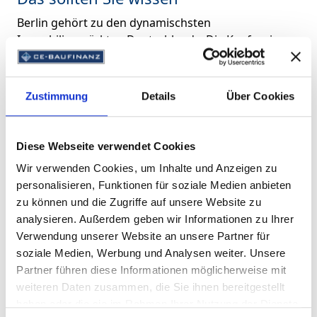
Berlin gehört zu den dynamischsten
Immobilienmärkten Deutschlands. Die Kaufpreise
sind in vielen Bezirken hoch – und die
Anschlussfinanzierung ist oft der größte
Kostenfaktor über Jahrzehnte hinweg. Besonders
Zustimmung
Details
Über Cookies
relevant:
Viele Eigentümer stehen 2026–2028 vor
Diese Webseite verwendet Cookies
auslaufenden Zinsbindungen
Wir verwenden Cookies, um Inhalte und Anzeigen zu
personalisieren, Funktionen für soziale Medien anbieten
Zinsprognosen deuten auf ein mittelfristiges
zu können und die Zugriffe auf unsere Website zu
Anziehen der Konditionen hin
analysieren. Außerdem geben wir Informationen zu Ihrer
Verwendung unserer Website an unsere Partner für
Ein vorausschauender Abschluss kann in Berlin
soziale Medien, Werbung und Analysen weiter. Unsere
über mehrere zehntausend Euro entscheiden
Partner führen diese Informationen möglicherweise mit
weiteren Daten zusammen, die Sie ihnen bereitgestellt
Förderprogramme (z. B. KfW, IBB) lassen sich ggf.
haben oder die sie im Rahmen Ihrer Nutzung der Dienste