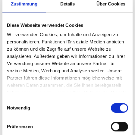
Zustimmung
Details
Über Cookies
Der Hamburger Markt ist für Kapitalanleger
attraktiv – dank stabiler Mieten,
Bevölkerungswachstum und solider wirtschaftlicher
Diese Webseite verwendet Cookies
Struktur. In Lagen wie Harvestehude, Uhlenhorst
Wir verwenden Cookies, um Inhalte und Anzeigen zu
oder Bergedorf finden sich Objekte mit
personalisieren, Funktionen für soziale Medien anbieten
langfristigem Potenzial. Viele Banken finanzieren bei
zu können und die Zugriffe auf unsere Website zu
guter Bonität und Vermietbarkeit den Kaufpreis
analysieren. Außerdem geben wir Informationen zu Ihrer
vollständig – die Nebenkosten (Grunderwerbsteuer,
Verwendung unserer Website an unsere Partner für
Notar, Makler) sollten jedoch aus Eigenmitteln
soziale Medien, Werbung und Analysen weiter. Unsere
gedeckt werden. Alternativ können auch weitere
Partner führen diese Informationen möglicherweise mit
Sicherheiten (z. B. Immobilienbestand oder liquide
weiteren Daten zusammen, die Sie ihnen bereitgestellt
Rücklagen) genutzt werden. Eine 100 %- oder 105 %-
haben oder die sie im Rahmen Ihrer Nutzung der Dienste
Finanzierung ist so auch ohne „klassisches“
gesammelt haben.
Einwilligungsauswahl
Eigenkapital möglich.
Notwendig
Ablauf & Beratungsprozess – speziell
Präferenzen
für Kapitalanleger