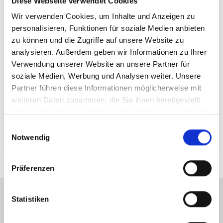
Diese Webseite verwendet Cookies
Kauf Bestandsimmobilie
Grundstückskauf
Wir verwenden Cookies, um Inhalte und Anzeigen zu
personalisieren, Funktionen für soziale Medien anbieten
zu können und die Zugriffe auf unsere Website zu
analysieren. Außerdem geben wir Informationen zu Ihrer
Neu-/Eigenes Bauvorhaben
Anschlussfinanzierung
Verwendung unserer Website an unsere Partner für
soziale Medien, Werbung und Analysen weiter. Unsere
Partner führen diese Informationen möglicherweise mit
weiteren Daten zusammen, die Sie ihnen bereitgestellt
haben oder die sie im Rahmen Ihrer Nutzung der Dienste
Umbau/Modernis.
Kapitalbeschaffung
gesammelt haben.
Einwilligungsauswahl
Notwendig
Sichere & verschlüsselte Datenübertragung
Präferenzen
Hinweis zur Echtheit von Bewertungen
Statistiken
Die hier veröffentlichten Bewertungen stammen von Personen, die unsere Dienstleistungen
auf Portalen von Dritten bewertet haben. Eine Prüfung der Echtheit kann derzeit nicht sicher
gestellt werden, da die bewertenden Personen teilweise unter Synonymen diese auf den Seiten
von Dritten hinterlassen.