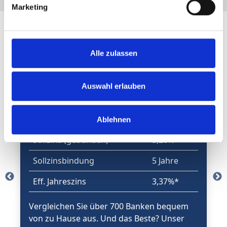
Marketing
Top-Konditionen
Alle zulassen
Wir helfen beim Sparen
Auswahl erlauben
3,26%
*
ab
Ablehnen
Sollzins (gebunden)
3,26%*
Sollzinsbindung
5 Jahre
Eff. Jahreszins
3,37%*
Vergleichen Sie über 700 Banken bequem
von zu Hause aus. Und das Beste? Unser