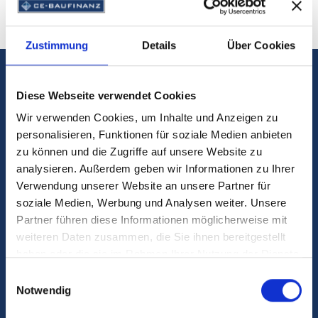
erhalten haben, besprechen wir diesen mit Ihnen
gemeinsam.
Zustimmung
Details
Über Cookies
5.000
Diese Webseite verwendet Cookies
Über 5.000 finanzierte Wohneinheiten in den
Wir verwenden Cookies, um Inhalte und Anzeigen zu
vergangenen Jahren
personalisieren, Funktionen für soziale Medien anbieten
zu können und die Zugriffe auf unsere Website zu
25 Mio.
analysieren. Außerdem geben wir Informationen zu Ihrer
Verwendung unserer Website an unsere Partner für
Über 25 Mio. Euro ersparte Zinsen in den
soziale Medien, Werbung und Analysen weiter. Unsere
vergangenen Jahren
Partner führen diese Informationen möglicherweise mit
200
weiteren Daten zusammen, die Sie ihnen bereitgestellt
haben oder die sie im Rahmen Ihrer Nutzung der Dienste
Über 200 positive Google-Bewertungen in den
gesammelt haben.
Einwilligungsauswahl
vergangenen Jahren
Notwendig
1 Mrd.