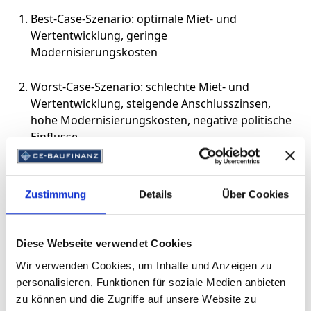
Best-Case-Szenario: optimale Miet- und
Wertentwicklung, geringe
Modernisierungskosten
Worst-Case-Szenario: schlechte Miet- und
Wertentwicklung, steigende Anschlusszinsen,
hohe Modernisierungskosten, negative politische
Einflüsse
Unsere Erfahrung zeigt ganz klar, dass es für jeden
Interessenten sinnvoll ist, sich intensiv mit den zuvor
Zustimmung
Details
Über Cookies
genannten Aspekten zu beschäftigen und anhand
eines „Muster“-Mehrfamilienhauses den kompletten
Fall einmal durchzuspielen.
Diese Webseite verwendet Cookies
Wir verwenden Cookies, um Inhalte und Anzeigen zu
Für die Profis geht es schneller
personalisieren, Funktionen für soziale Medien anbieten
zu können und die Zugriffe auf unsere Website zu
Auch für Profis ist es ratsam, sich intensiv mit den