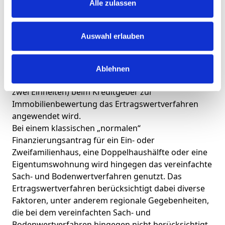
Alle zulassen
Warum? Weil die Bearbeitung eines
Finanzierungsantrages für ein Mehrfamilienhaus
komplexer ist und beim Kreditgeber in der Regel
Auswahl erlauben
länger dauert als die Finanzierung eines
Einfamilienhauses oder einer Eigentumswohnung.
Dies ist dadurch begründet, dass bei einem
Ablehnen
Kreditantrag für ein Mehrfamilienhaus (mit mehr als
zwei Einheiten) beim Kreditgeber zur
Immobilienbewertung das Ertragswertverfahren
angewendet wird.
Bei einem klassischen „normalen“
Finanzierungsantrag für ein Ein- oder
Zweifamilienhaus, eine Doppelhaushälfte oder eine
Eigentumswohnung wird hingegen das vereinfachte
Sach- und Bodenwertverfahren genutzt. Das
Ertragswertverfahren berücksichtigt dabei diverse
Faktoren, unter anderem regionale Gegebenheiten,
die bei dem vereinfachten Sach- und
Bodenwertverfahren hingegen nicht berücksichtigt