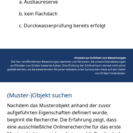
Ausbaureserve
kein Flachdach
Durckwasserprüfung bereits erfolgt
Hinweis zur Echtheit von Bewertungen
Die hier veröffentlichten Bewertungen stammen von Personen, die unsere Dienstleistungen
auf Portalen von Dritten bewertet haben. Eine Prüfung der Echtheit kann derzeit nicht sicher
gestellt werden, da die bewertenden Personen teilweise unter Synonymen diese auf den Seiten
von Dritten hinterlassen.
(Muster-)Objekt suchen
Nachdem das Musterobjekt anhand der zuvor
aufgeführten Eigenschaften definiert wurde,
beginnt die Recherche. Die Erfahrung zeigt, dass
eine ausschließliche Onlinerecherche für das erste