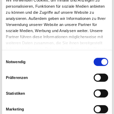
Wir verwenden Cookies, um Inhalte und Anzeigen zu
Wirtschaftswissenschaften oder
personalisieren, Funktionen für soziale Medien anbieten
Wirtschaftsinformatik bzw. einen vergleichbaren
zu können und die Zugriffe auf unsere Website zu
Studiengang
analysieren. Außerdem geben wir Informationen zu Ihrer
Du verfügst über eine ausgeprägte Stärke und
Verwendung unserer Website an unsere Partner für
Leidenschaft in Sachen Online- und/oder
soziale Medien, Werbung und Analysen weiter. Unsere
Performance Marketing
Partner führen diese Informationen möglicherweise mit
weiteren Daten zusammen, die Sie ihnen bereitgestellt
Du übernimmst gerne Verantwortung für
haben oder die sie im Rahmen Ihrer Nutzung der Dienste
Themen und treibst diese auch Hands-on voran
gesammelt haben.
Einwilligungsauswahl
Notwendig
Du hast erste praktische Erfahrungen im Online /
Performance-Marketing und im Bereich Onpage-
Optimierung
Präferenzen
Das bieten wir
Statistiken
Professionelles Arbeitsklima
Marketing
Flexible Arbeitszeiten