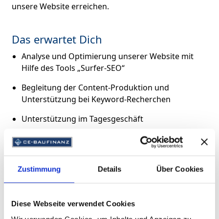
unsere Website erreichen.
Das erwartet Dich
Analyse und Optimierung unserer Website mit
Hilfe des Tools „Surfer-SEO“
Begleitung der Content-Produktion und
Unterstützung bei Keyword-Recherchen
Unterstützung im Tagesgeschäft
Dein Profil
Du zeichnest Dich durch eine sorgfältige und
Zustimmung
Details
Über Cookies
selbstständige Arbeitsweise, Ausdauer sowie eine
schnelle Auffassungsgabe aus
Diese Webseite verwendet Cookies
Du studierst erfolgreich Marketing, Medien- oder